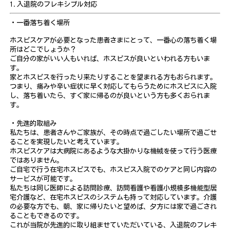
1.入退院のフレキシブル対応
・
一番落ち着く場所
ホスピスケアが必要となった患者さまにとって、一番心の落ち着く場
所はどこでしょうか？
ご自分の家がいい人もいれば、ホスピスが良いといわれる方もいま
す。
家とホスピスを行ったり来たりすることを望まれる方もおられます。
つまり、痛みや辛い症状に早く対応してもらうためにホスピスに入院
し、
落ち着いたら、すぐ家に帰るのが良いという方も多くおられま
す。
・先進的取組み
私たちは、患者さんやご家族が、その時点で過ごしたい場所で過ごせ
ることを実現したいと考えています。
ホスピスケアは大病院にあるような大掛かりな機械を使って行う医療
ではありません。
ご自宅で行う在宅ホスピスでも、ホスピス入院でのケアと同じ内容の
サービスが可能です。
私たちは同じ医師による訪問診療、訪問看護や看護小規模多機能型居
宅介護など、在宅ホスピスのシステムも持って対
応しています。
介護
の必要な方でも、朝、家に帰りたいと望めば、夕方には家で過ごされ
ることもできるのです。
これが当院が先進的に取り組ませていただいている、入退院のフレキ