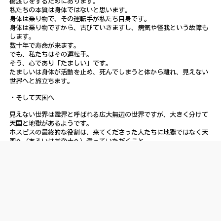
橋渡しをするためにあります。
私たちの本質は身体ではないと思います。
身体は乗り物で、その運転手が私たち自身です。
身体は乗り物ですから、古びていきますし、病気や怪我という故障も
します。
数十年で寿命が来ます。
でも、私たちはその運転手。
そう、心であり「たましい」です。
たましいは身体が活動を止め、死んでしまうと体から離れ、見えない
世界へと旅立ちます。
・そして天国へ
見えない世界は霊界と呼ばれる広大無辺の世界ですが、大きく分けて
天国と地獄があるようです。
ホスピスの最終的な役割は、来てくださった人たちに地獄ではなく天
国へ（あるいはお浄土へ）還っていただくこと。
私たちの生まれ故郷である天国へ帰ることは、決して不幸なことでは
ありません。
（子供たちの目を見てください。地獄から生まれ変わってくる子はい
ないことがわかります。）
健康な人も、病気の人も、毎日着実に近づいてくる「死」について、
考えてみてください。
死ぬ人がいるから、新しく生まれ変わってくる人がいます。
「転生輪廻」を信じましょう。