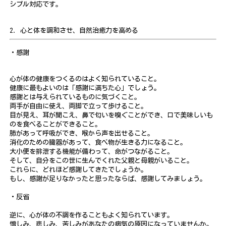
シブル対応です。
2. 心と体を調和させ、自然治癒力を高める
・感謝
心が体の健康をつくるのはよく知られていること。
健康に最もよいのは「感謝に満ちた心」でしょう。
感謝とは与えられているものに気づくこと。
両手が自由に使え、両脚で立って歩けること。
目が見え、耳が聞こえ、鼻で匂いを嗅ぐことができ、口で美味しいも
のを食べることができること。
肺があって呼吸ができ、喉から声を出せること。
消化のための臓器があって、食べ物が生きる力になること。
大小便を排泄する機能が備わって、命がつながること。
そして、自分をこの世に生んでくれた父親と母親がいること。
これらに、どれほど感謝してきたでしょうか。
もし、感謝が足りなかったと思ったならば、感謝してみましょう。
・反省
逆に、心が体の不調を作ることもよく知られています。
憎しみ、悲しみ、苦しみがあなたの病気の原因になっていませんか。