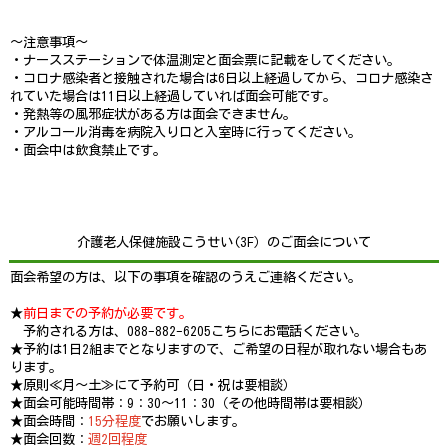
～注意事項～
・ナースステーションで体温測定と面会票に記載をしてください。
・コロナ感染者と接触された場合は6日以上経過してから、コロナ感染さ
れていた場合は11日以上経過していれば面会可能です。
・発熱等の風邪症状がある方は面会できません。
・アルコール消毒を病院入り口と入室時に行ってください。
・面会中は飲食禁止です。
介護老人保健施設こうせい(3F）のご面会について
面会希望の方は、以下の事項を確認のうえご連絡ください。
★
前日までの予約が必要です。
予約される方は、088-882-6205こちらにお電話ください。
★予約は1日2組までとなりますので、ご希望の日程が取れない場合もあ
ります。
★原則≪月～土≫にて予約可（日・祝は要相談）
★面会可能時間帯：9：30～11：30（その他時間帯は要相談）
★面会時間：
15分程度
でお願いします。
★面会回数：
週2回程度