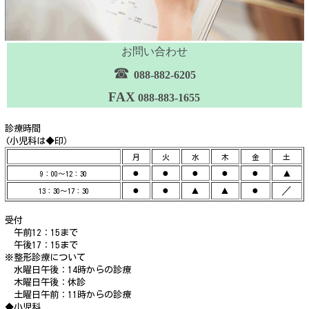
お問い合わせ
☎
088-882-6205
FAX
088-883-1655
診療時間
(小児科は◆印）
月
火
水
木
金
土
●
●
●
●
●
▲
9：00～12：30
●
●
▲
▲
●
／
13：30～17：30
受付
午前12：15まで
午後17：15まで
※整形診療について
水曜日午後：14時からの診療
木曜日午後：休診
土曜日午前：11時からの診療
◆小児科