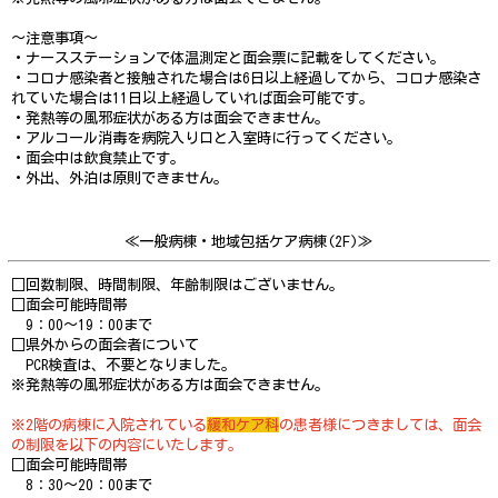
～注意事項～
・ナースステーションで体温測定と面会票に記載をしてください。
・コロナ感染者と接触された場合は6日以上経過してから、コロナ感染さ
れていた場合は11日以上経過していれば面会可能です。
・発熱等の風邪症状がある方は面会できません。
・アルコール消毒を病院入り口と入室時に行ってください。
・面会中は飲食禁止です。
・外出、外泊は原則できません。
≪一般病棟・地域包括ケア病棟(2F)≫
□回数制限、時間制限、年齢制限はございません。
□面会可能時間帯
9：00～19：00まで
□県外からの面会者について
PCR検査は、不要となりました。
※発熱等の風邪症状がある方は面会できません。
※2階の病棟に入院されている
緩和ケア科
の患者様につきましては、面会
の制限を以下の内容にいたします。
□面会可能時間帯
8：30～20：00まで