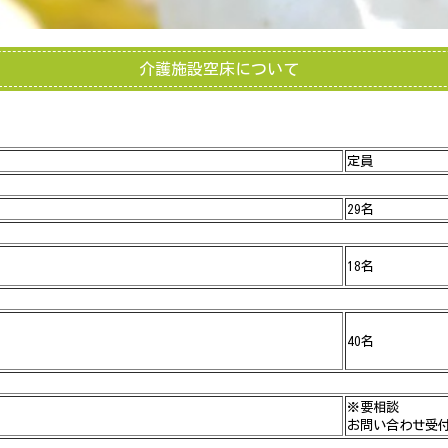
介護施設空床について
定員
29名
18名
40名
※要相談
お問い合わせ受