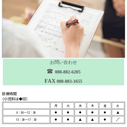
お問い合わせ
☎
088-882-6205
FAX
088-883-1655
診療時間
(小児科は◆印）
月
火
水
木
金
土
●
●
●
●
●
▲
9：00～12：30
●
●
▲
▲
●
／
13：30～17：30