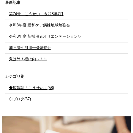
最新記事
第74号 こうせい 令和8年7月
令和8年度 緩和ケア病棟地域勉強会
令和8年度 新採用者オリエンテーション✨
浦戸湾七河川一斉清掃✨
鬼は外！福は内～！✨
カテゴリ別
◆広報誌「こうせい」(58)
◇ブログ(67)