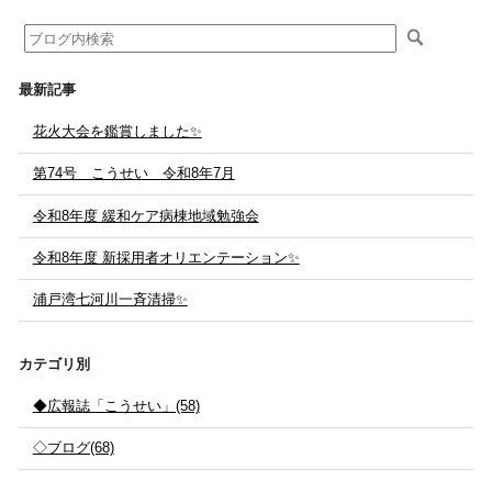
最新記事
花火大会を鑑賞しました✨
第74号 こうせい 令和8年7月
令和8年度 緩和ケア病棟地域勉強会
令和8年度 新採用者オリエンテーション✨
浦戸湾七河川一斉清掃✨
カテゴリ別
◆広報誌「こうせい」(58)
◇ブログ(68)