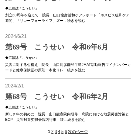
◆広報誌「こうせい」
創立60周年を迎えて 院長 山口龍彦緩和ケアレポート「ホスピス緩和ケア
週間」「リレーフォーライフ」ズー...
続きを読む
2024/6/21
第69号 こうせい 令和6年6月
◆広報誌「こうせい」
災害に対する心構え 院長 山口龍彦能登半島JMAT活動報告マイナンバーカ
ードと健康保険証の原則一本化リレ...
続きを読む
2024/2/1
第68号 こうせい 令和6年2月
◆広報誌「こうせい」
新しき年の初めに 院長 山口龍彦院内研修 病院における地震災害対策と
BCP 災害対策委員会院内行事 緩...
続きを読む
1
2
3
4
5
6
次のページ