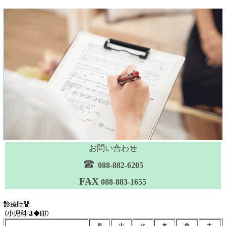
お問い合わせ
☎
088-882-6205
FAX
088-883-1655
診療時間
(小児科は◆印）
月
火
水
木
金
土